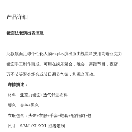
产品详细
镜面法老演出表演服
此款镜面足球个性化人物cosplay演出服由视星科技用高端亚克力
镜面手工制作而成。可用在娱乐聚会，晚会，舞蹈节目，夜店，
万圣节等聚会场合或节日调节气氛，和观众互动。
详情描述：
材料：亚克力镜面+透气舒适布料
颜色：金色+黑色
衣服包含：头饰+衣服+手套+鞋套+配件修补包
尺寸：S/M/L/XL/XXL 或者定制