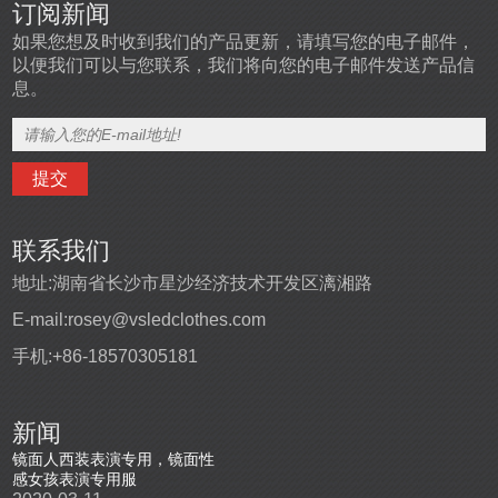
订阅新闻
如果您想及时收到我们的产品更新，请填写您的电子邮件，
以便我们可以与您联系，我们将向您的电子邮件发送产品信
息。
联系我们
地址:
湖南省长沙市星沙经济技术开发区漓湘路
E-mail:
rosey@vsledclothes.com
手机:
+86-18570305181
新闻
盔
镜面人西装表演专用，镜面性
高端定制发光表演舞台服
led发
感女孩表演专用服
2019-10-22
2019-0