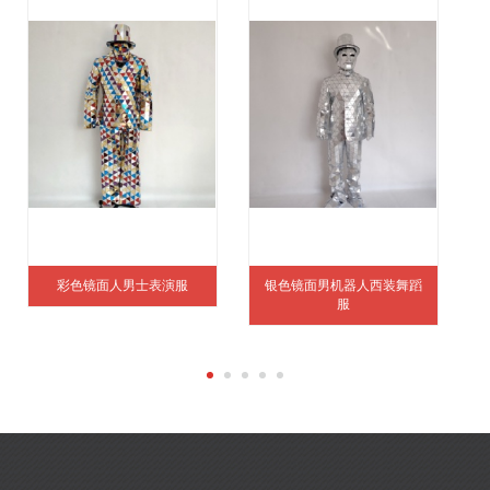
彩色镜面人男士表演服
银色镜面男机器人西装舞蹈
服