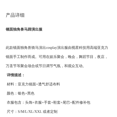
产品详细
镜面独角兽马蹄演出服
此款镜面独角兽骑马演出cosplay演出服由视星科技用高端亚克力
镜面手工制作而成。可用在娱乐聚会，晚会，舞蹈节目，夜店，
万圣节等聚会场合或节日调节气氛，和观众互动。
详情描述：
材料：亚克力镜面+透气舒适布料
颜色：银色+黑色
衣服包含：头饰+衣服+手套+鞋套+尾巴+配件修补包
尺寸：S/M/L/XL/XXL 或者定制