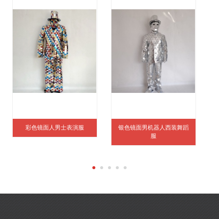
彩色镜面人男士表演服
银色镜面男机器人西装舞蹈
服