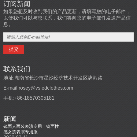
订阅新闻
如果您想及时收到我们的产品更新，请填写您的电子邮件，
以便我们可以与您联系，我们将向您的电子邮件发送产品信
息。
联系我们
地址:
湖南省长沙市星沙经济技术开发区漓湘路
E-mail:
rosey@vsledclothes.com
手机:
+86-18570305181
新闻
盔
镜面人西装表演专用，镜面性
高端定制发光表演舞台服
led发
感女孩表演专用服
2019-10-22
2019-0