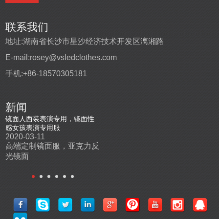
联系我们
地址:
湖南省长沙市星沙经济技术开发区漓湘路
E-mail:
rosey@vsledclothes.com
手机:
+86-18570305181
新闻
盔
镜面人西装表演专用，镜面性
高端定制发光表演舞台服
led发
感女孩表演专用服
2019-10-22
2019-0
2020-03-11
机
高端定制编程发光表演服，
高端l
高端定制镜面服，亚克力反
场
电音节舞台发光服
尺寸和
光镜面