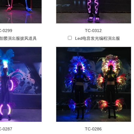
C-0299
TC-0312
节骷髅演出服披风道具
Led电音发光编程演出服
C-0287
TC-0286