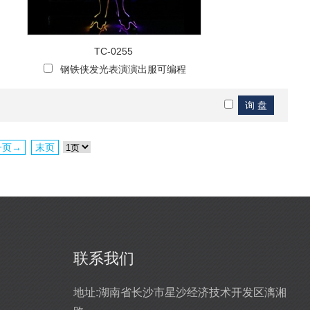
TC-0255
钢铁侠发光表演演出服可编程
一页→
末页
联系我们
台服
led发光高跷表演舞台服
地址:
湖南省长沙市星沙经济技术开发区漓湘
2019-08-13