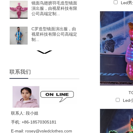
Led
镜面鸟翅膀羽毛造型镜面
演出服，由视星科技有限
公司高端定制...
C罗造型镜面演出服，由
视星科技有限公司高端定
制...
鹦鹉造型镜面演出服，由
视星科技有限公司高端定
制...
联系我们
树篱人演出服，适用于
party等调动气氛,助兴道
具...
T
Le
火烈鸟镜面演出服，由视
星科技有限公司高端定
联系人: 段小姐
制...
手机: +86-18570305181
E-mail:
rosey@vsledclothes.com
圣诞老人镜面演出服，由