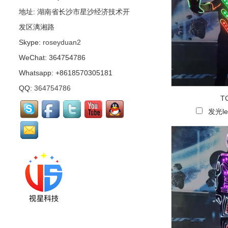
视星科技有限公司高端定
地址: 湖南省长沙市星沙经济技术开
制...
发区漓湘路
Skype:
roseyduan2
led发光衣服，适用于
party等调动气氛,助兴道
WeChat: 364754786
具...
Whatsapp: +8618570305181
led发光高跷衣服，适用于
QQ:
364754786
party等调动气氛,助兴道
T
具...
发光l
led发光酒桌演出道具...
镜面演出服，个性化定
制，由视星科技独家研发
制作...
镜面演出服，个性化定