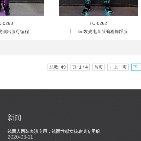
C-0263
TC-0262
发光演出服可编程
led发光电音节编程舞蹈服
总数:
49
页:
1
/
4
首页
←上一页
下
新闻
镜面人西装表演专用，镜面性感女孩表演专用服
高端定制发光表演舞
2020-03-11
2019-10-22