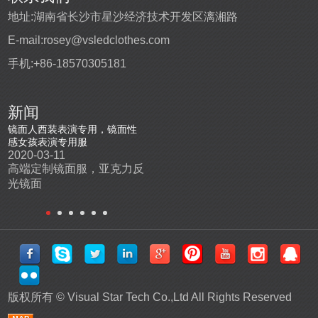
地址:
湖南省长沙市星沙经济技术开发区漓湘路
E-mail:
rosey@vsledclothes.com
手机:
+86-18570305181
新闻
盔
镜面人西装表演专用，镜面性
高端定制发光表演舞台服
led发
感女孩表演专用服
2019-10-22
2019-0
2020-03-11
机
高端定制编程发光表演服，
高端l
高端定制镜面服，亚克力反
场
电音节舞台发光服
尺寸和
光镜面
版权所有 ©
Visual Star Tech Co.,Ltd
All Rights Reserved