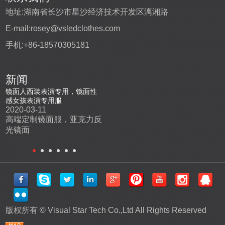
地址:
湖南省长沙市星沙经济技术开发区漓湘路
E-mail:
rosey@vsledclothes.com
手机:
+86-18570305181
新闻
盔
镜面人西装表演专用，镜面性
高端定制发光表演舞台服
led发
感女孩表演专用服
2019-10-22
2019-0
2020-03-11
机
高端定制编程发光表演服，
高端l
高端定制镜面服，亚克力反
场
电音节舞台发光服
尺寸和
光镜面
版权所有 ©
Visual Star Tech Co.,Ltd
All Rights Reserved